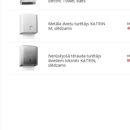
Electric Towel, balts
Metāla dvieļu turētājs KATRIN
c
4
M, slēdzams
Nerūsējošā tērauda turētājs
c
8
dvieļiem loksnēs KATRIN,
slēdzams