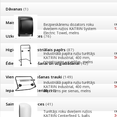
Kārtot pēc
Ražotājs
Dāvanas
(1)
Maisi
(34)
Bezpieskārienu dozators roku
c
1
dvieļiem ruļļos KATRIN System
Electric Towel, melns
Uzkopšanas preces
(76)
Higiēnas un industriālais papīrs
(87)
Industriālā papīra ruļļu turētājs
c
5
KATRIN Industrial, 400 mm,
novietojams uz grīdas, melns
Ēdienu pagatavošanai un uzglabāšanai
(42)
Vienreizējās lietošanas trauki
(149)
Industriālā papīra ruļļu turētājs
c
5
KATRIN Industrial, 400 mm,
Iepakošanas materiāli
(11)
stiprināms pie sienas, melns
Saimniecības preces
(41)
Turētājs roku dvieļiem ruļļos
c
3
KATRIN Centerfeed S, balts