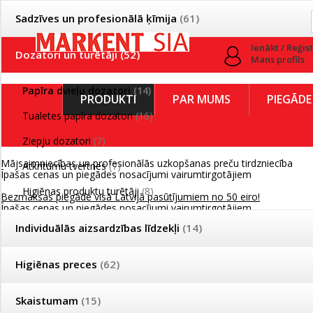
Sadzīves un profesionālā ķīmija
(61)
Ienākt / Reģis
Dozatori un turētāji
(52)
Mans profils
Papīra dvieļu dozatori
(14)
PRODUKTI
PAR MUMS
PIEGĀDE
Tualetes papīra dozatori
(16)
Ziepju dozatori
(7)
Mājsaimniecības un profesionālās uzkopšanas preču tirdzniecība
Atkritumu tvertnes
(7)
Īpašas cenas un piegādes nosacījumi vairumtirgotājiem
Higiēnas produktu turētāji
(8)
Bezmaksas piegāde visā Latvijā pasūtījumiem no 50 eiro!
Īpašas cenas un piegādes nosacījumi vairumtirgotājiem
Individuālās aizsardzības līdzekļi
(14)
Reģistrējies un saņem pastāvīgu atlaidi!
Papīra dvieļu dozatori
Higiēnas preces
(62)
Produkti
»
Dozatori un turētāji
»
Papīra dvieļu dozatori
Skaistumam
(15)