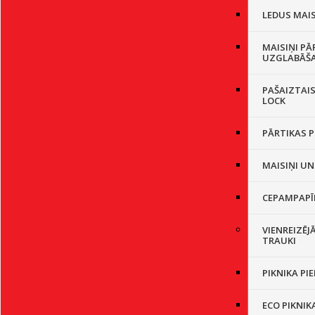
LEDUS MAIS
MAISIŅI PĀ
UZGLABĀŠ
PAŠAIZTAIS
LOCK
PĀRTIKAS P
MAISIŅI UN
CEPAMPAPĪ
VIENREIZĒJ
TRAUKI
PIKNIKA PI
ECO PIKNIK