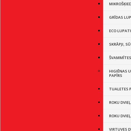
MIKROŠĶIE
GRĪDAS LU
ECO LUPAT
SKRĀPJI, SŪ
ŠVAMMĪTE
HIGIĒNAS U
PAPĪRS
TUALETES 
ROKU DVIEĻ
ROKU DVIEĻ
VIRTUVES D