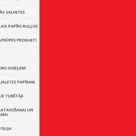
ĀS SALVETES
AIS PAPĪRS RUĻĻOS
 APRŪPES PRODUKTI
OKU DVIEĻIEM
TUALETES PAPĪRAM
IE TURĒTĀJI
GATAVOŠANAI UN
ANAI
FOLIJA