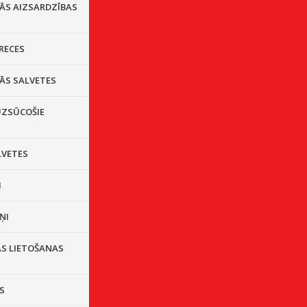
LĀS AIZSARDZĪBAS
RECES
ĀS SALVETES
ZSŪCOŠIE
LVETES
I
ŅI
AS LIETOŠANAS
S