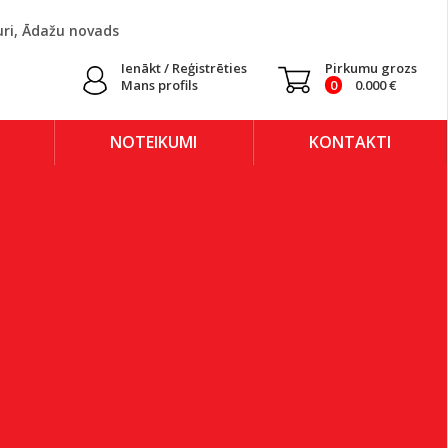
uri, Ādažu novads
Ienākt / Reģistrēties
Pirkumu grozs
Mans profils
0
0.000
€
NOTEIKUMI
KONTAKTI