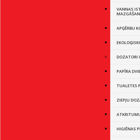
VANNAS IS
MAZGĀŠAN
APĢĒRBU K
EKOLOĢISK
DOZATORI 
PAPĪRA DVI
TUALETES 
ZIEPJU DO
ATKRITUMU
HIGIĒNAS 