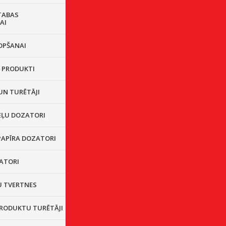
TABAS
AI
OPŠANAI
I PRODUKTI
UN TURĒTĀJI
EĻU DOZATORI
PAPĪRA DOZATORI
ZATORI
 TVERTNES
PRODUKTU TURĒTĀJI