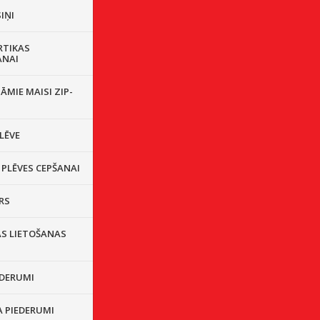
IŅI
RTIKAS
ANAI
ĀMIE MAISI ZIP-
LĒVE
 PLĒVES CEPŠANAI
RS
ĀS LIETOŠANAS
EDERUMI
A PIEDERUMI