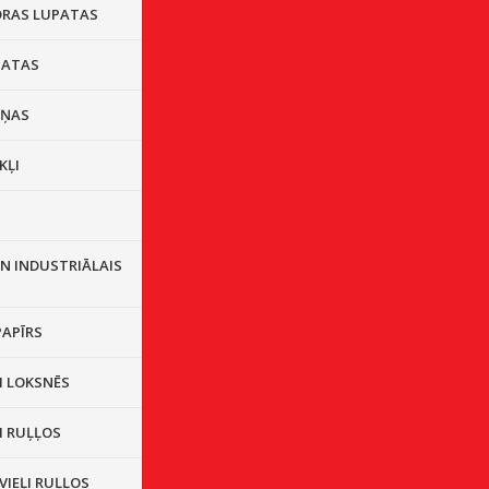
DRAS LUPATAS
PATAS
IŅAS
KĻI
S
N INDUSTRIĀLAIS
PAPĪRS
I LOKSNĒS
I RUĻĻOS
VIEĻI RUĻĻOS