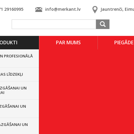
71 29160995
info@merkant.lv
Jauntrenči, Eim
ODUKTI
PAR MUMS
PIEGĀDE
UN PROFESIONĀLĀ
JAS LĪDZEKĻI
ZGĀŠANAI UN
JAI
ZGĀŠANAI UN
AZGĀŠANAI UN