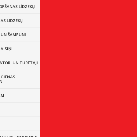
OPŠANAS LĪDZEKĻI
JAS LĪDZEKĻI
I UN ŠAMPŪNI
AISIŅI
ATORI UN TURĒTĀJI
IGIĒNAS
N
AM