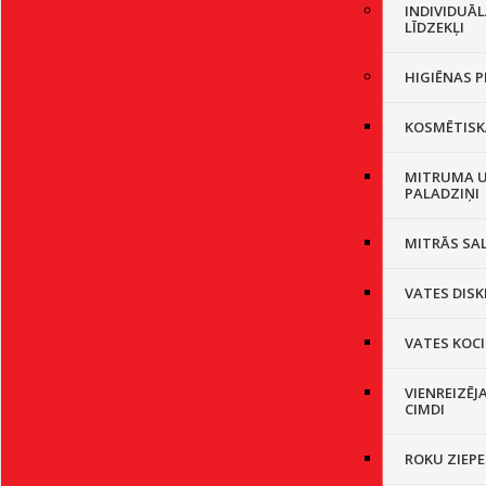
INDIVIDUĀ
LĪDZEKĻI
HIGIĒNAS P
KOSMĒTISK
MITRUMA U
PALADZIŅI
MITRĀS SA
VATES DISK
VATES KOCI
VIENREIZĒJ
CIMDI
ROKU ZIEPE