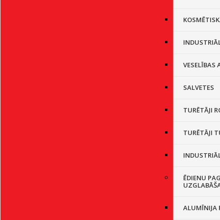
KOSMĒTISK
INDUSTRIĀL
VESELĪBAS
SALVETES
TURĒTĀJI R
TURĒTĀJI 
INDUSTRIĀL
ĒDIENU PA
UZGLABĀŠ
ALUMĪNIJA 