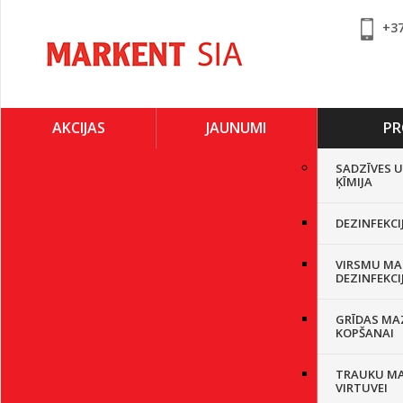
+3
AKCIJAS
JAUNUMI
PR
SADZĪVES 
ĶĪMIJA
DEZINFEKCI
VIRSMU MA
DEZINFEKCI
GRĪDAS MA
KOPŠANAI
TRAUKU M
VIRTUVEI