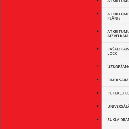
ATKRITUMU 
ATKRITUMU
PLĀNIE
ATKRITUMU
AIZVELKAM
PAŠAIZTAIS
LOCK
UZKOPŠANA
CIMDI SAIM
PUTEKĻU L
UNIVERSĀL
SŪKĻA DRĀ