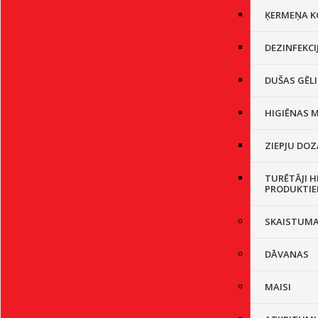
ĶERMEŅA K
DEZINFEKCI
DUŠAS GĒL
HIGIĒNAS M
ZIEPJU DOZ
TURĒTĀJI H
PRODUKTIE
SKAISTUM
DĀVANAS
MAISI