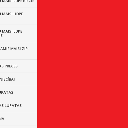
MAISI LDPE BIEZIE
 MAISI HDPE
 MAISI LDPE
IE
ĀMIE MAISI ZIP-
S PRECES
NIECĪBAI
UPATAS
ĀS LUPATAS
NA