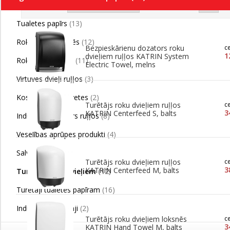
Kārtot pēc
Ražotājs
Tualetes papīrs
(13)
Roku dvieļi loksnēs
(12)
Bezpieskārienu dozators roku
c
1
dvieļiem ruļļos KATRIN System
Roku dvieļi ruļļos
(11)
Electric Towel, melns
Virtuves dvieļi ruļļos
(3)
Kosmētiskās salvetes
(2)
Turētājs roku dvieļiem ruļļos
c
3
KATRIN Centerfeed S, balts
Industriālais papīrs ruļļos
(8)
Veselības aprūpes produkti
(4)
Salvetes
(4)
Turētājs roku dvieļiem ruļļos
c
3
KATRIN Centerfeed M, balts
Turētāji roku dvieļiem
(12)
Turētāji tualetes papīram
(16)
Industriālie turētāji
(2)
Turētājs roku dvieļiem loksnēs
c
3
KATRIN Hand Towel M, balts