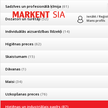
Sadzīves un profesionālā ķīmija
(61)
Ienākt / Reģis
Dozatori un turētāji
(52)
Mans profils
Individuālās aizsardzības līdzekļi
(14)
PRODUKTI
PAR MUMS
PIEGĀDE
Higiēnas preces
(62)
Mājsaimniecības un profesionālās uzkopšanas preču tirdzniecība
Skaistumam
(15)
Īpašas cenas un piegādes nosacījumi vairumtirgotājiem
Bezmaksas piegāde visā Latvijā pasūtījumiem no 50 eiro!
Dāvanas
(1)
Īpašas cenas un piegādes nosacījumi vairumtirgotājiem
Reģistrējies un saņem pastāvīgu atlaidi!
Maisi
(34)
Turētāji roku dvieļiem
Uzkopšanas preces
(76)
Produkti
»
Higiēnas un industriālais papīrs
»
Turētāji roku dvieļi
Higiēnas un industriālais papīrs
(87)