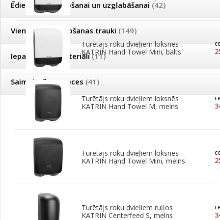
Ēdienu pagatavošanai un uzglabāšanai
(42)
Vienreizējās lietošanas trauki
(149)
Turētājs roku dvieļiem loksnēs
c
2
KATRIN Hand Towel Mini, balts
Iepakošanas materiāli
(11)
Saimniecības preces
(41)
Turētājs roku dvieļiem loksnēs
c
3
KATRIN Hand Towel M, melns
Turētājs roku dvieļiem loksnēs
c
2
KATRIN Hand Towel Mini, melns
Turētājs roku dvieļiem ruļļos
c
3
KATRIN Centerfeed S, melns