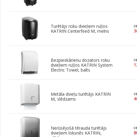
Turētājs roku dvieļiem ruļļos
c
3
KATRIN Centerfeed M, melns
Bezpieskārienu dozators roku
c
1
dvieļiem ruļļos KATRIN System
Electric Towel, balts
Metāla dvieļu turētājs KATRIN
c
4
M, slēdzams
Nerūsējošā tērauda turētājs
c
8
dvieļiem loksnēs KATRIN,