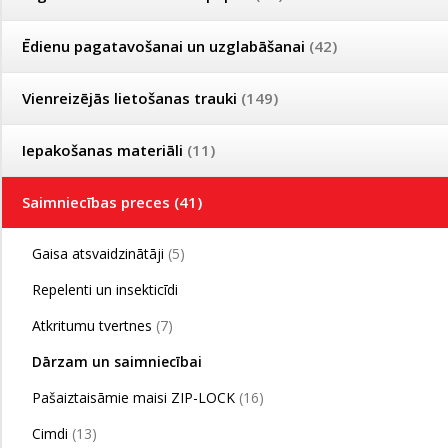
Ēdienu pagatavošanai un uzglabāšanai
(42)
Šajā sadaļā vēl nav pievien
Vienreizējās lietošanas trauki
(149)
Iepakošanas materiāli
(11)
Saimniecības preces
(41)
Gaisa atsvaidzinātāji
(5)
Repelenti un insekticīdi
Atkritumu tvertnes
(7)
Dārzam un saimniecībai
Pašaiztaisāmie maisi ZIP-LOCK
(16)
Cimdi
(13)