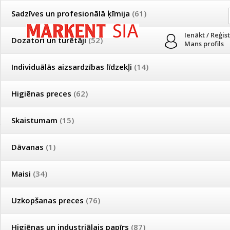
Sadzīves un profesionālā ķīmija
(61)
Ienākt / Reģis
Dozatori un turētāji
(52)
Mans profils
Individuālās aizsardzības līdzekļi
(14)
PRODUKTI
PAR MUMS
PIEGĀDE
Higiēnas preces
(62)
Mājsaimniecības un profesionālās uzkopšanas preču tirdzniecība
Skaistumam
(15)
Īpašas cenas un piegādes nosacījumi vairumtirgotājiem
Bezmaksas piegāde visā Latvijā pasūtījumiem no 50 eiro!
Dāvanas
(1)
Īpašas cenas un piegādes nosacījumi vairumtirgotājiem
Reģistrējies un saņem pastāvīgu atlaidi!
Maisi
(34)
Dārzam un saimniecībai
Uzkopšanas preces
(76)
Produkti
»
Saimniecības preces
»
Dārzam un saimniecībai
Higiēnas un industriālais papīrs
(87)