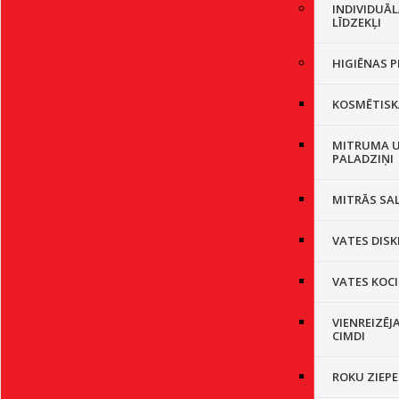
INDIVIDUĀ
LĪDZEKĻI
HIGIĒNAS P
KOSMĒTISK
MITRUMA U
PALADZIŅI
MITRĀS SA
VATES DISK
VATES KOCI
VIENREIZĒJ
CIMDI
ROKU ZIEPE