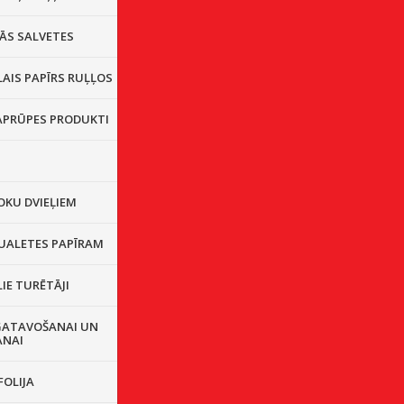
ĀS SALVETES
AIS PAPĪRS RUĻĻOS
 APRŪPES PRODUKTI
OKU DVIEĻIEM
TUALETES PAPĪRAM
IE TURĒTĀJI
GATAVOŠANAI UN
ANAI
FOLIJA