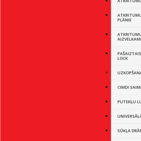
ATKRITUMU 
ATKRITUMU
PLĀNIE
ATKRITUMU
AIZVELKAM
PAŠAIZTAIS
LOCK
UZKOPŠANA
CIMDI SAIM
PUTEKĻU L
UNIVERSĀL
SŪKĻA DRĀ