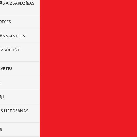
LĀS AIZSARDZĪBAS
RECES
ĀS SALVETES
ZSŪCOŠIE
LVETES
I
ŅI
AS LIETOŠANAS
S