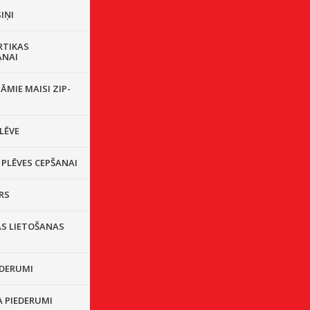
IŅI
RTIKAS
ANAI
ĀMIE MAISI ZIP-
LĒVE
 PLĒVES CEPŠANAI
RS
ĀS LIETOŠANAS
EDERUMI
A PIEDERUMI