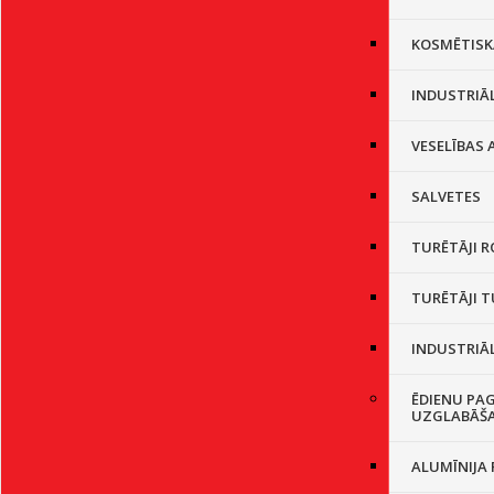
KOSMĒTISK
INDUSTRIĀL
VESELĪBAS
SALVETES
TURĒTĀJI R
TURĒTĀJI 
INDUSTRIĀL
ĒDIENU PA
UZGLABĀŠ
ALUMĪNIJA 