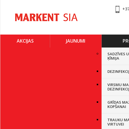
+3
AKCIJAS
JAUNUMI
PR
SADZĪVES 
ĶĪMIJA
DEZINFEKCI
VIRSMU MA
DEZINFEKCI
GRĪDAS MA
KOPŠANAI
TRAUKU M
VIRTUVEI