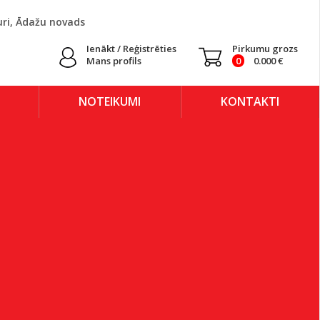
uri, Ādažu novads
Ienākt / Reģistrēties
Pirkumu grozs
Mans profils
0
0.000
€
NOTEIKUMI
KONTAKTI