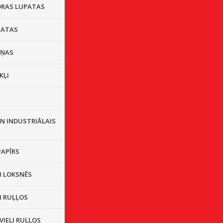
DRAS LUPATAS
PATAS
IŅAS
KĻI
S
N INDUSTRIĀLAIS
PAPĪRS
I LOKSNĒS
I RUĻĻOS
VIEĻI RUĻĻOS