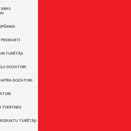
TABAS
AI
OPŠANAI
I PRODUKTI
UN TURĒTĀJI
EĻU DOZATORI
PAPĪRA DOZATORI
ZATORI
 TVERTNES
PRODUKTU TURĒTĀJI