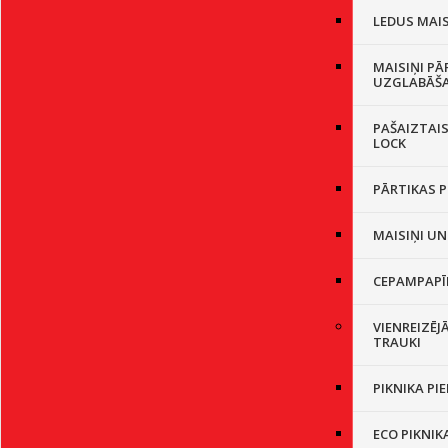
LEDUS MAIS
MAISIŅI PĀ
UZGLABĀŠ
PAŠAIZTAIS
LOCK
PĀRTIKAS P
MAISIŅI UN
CEPAMPAPĪ
VIENREIZĒJ
TRAUKI
PIKNIKA PI
ECO PIKNIK