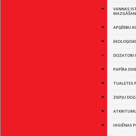
VANNAS IS
MAZGĀŠAN
APĢĒRBU K
EKOLOĢISK
DOZATORI 
PAPĪRA DVI
TUALETES 
ZIEPJU DO
ATKRITUMU
HIGIĒNAS 