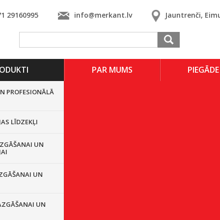
71 29160995
info@merkant.lv
Jauntrenči, Eim
ODUKTI
PAR MUMS
PIEGĀDE
UN PROFESIONĀLĀ
JAS LĪDZEKĻI
ZGĀŠANAI UN
JAI
ZGĀŠANAI UN
AZGĀŠANAI UN