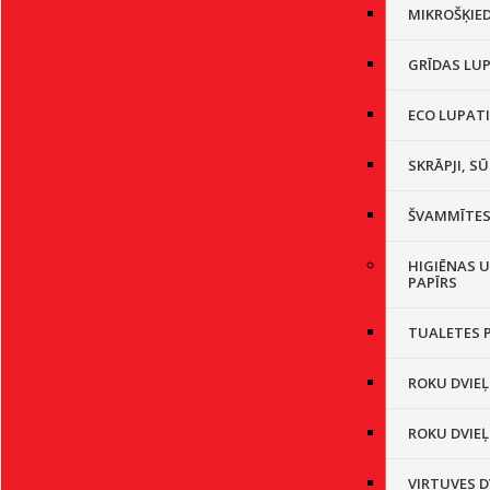
MIKROŠĶIE
GRĪDAS LU
ECO LUPAT
SKRĀPJI, SŪ
ŠVAMMĪTE
HIGIĒNAS U
PAPĪRS
TUALETES 
ROKU DVIEĻ
ROKU DVIEĻ
VIRTUVES D