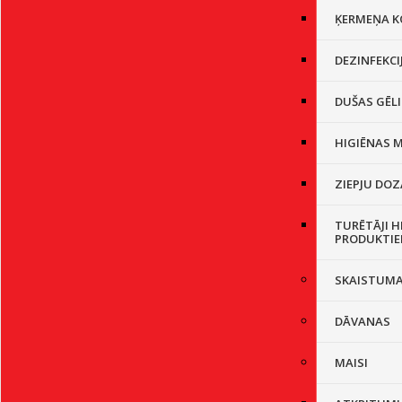
ĶERMEŅA K
DEZINFEKCI
DUŠAS GĒL
HIGIĒNAS M
ZIEPJU DOZ
TURĒTĀJI H
PRODUKTIE
SKAISTUM
DĀVANAS
MAISI