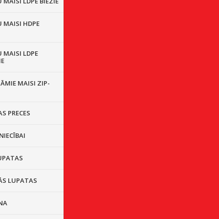
MAISI LDPE BIEZIE
 MAISI HDPE
 MAISI LDPE
IE
ĀMIE MAISI ZIP-
S PRECES
NIECĪBAI
UPATAS
ĀS LUPATAS
NA