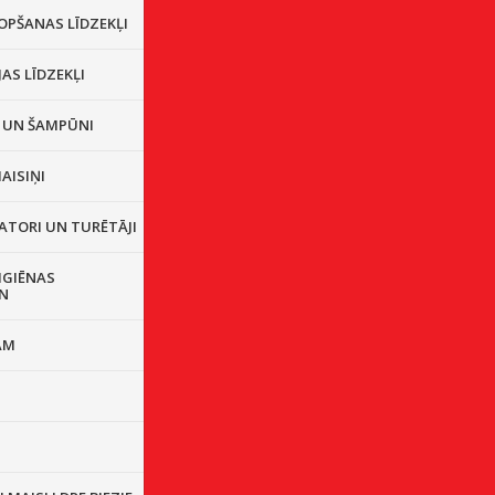
OPŠANAS LĪDZEKĻI
JAS LĪDZEKĻI
I UN ŠAMPŪNI
AISIŅI
ATORI UN TURĒTĀJI
IGIĒNAS
N
AM