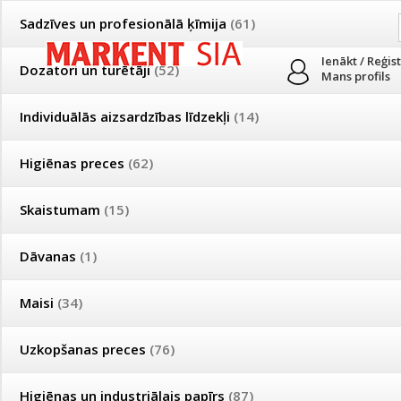
Sadzīves un profesionālā ķīmija
(61)
Ienākt / Reģis
Dozatori un turētāji
(52)
Mans profils
Individuālās aizsardzības līdzekļi
(14)
PRODUKTI
PAR MUMS
PIEGĀDE
Higiēnas preces
(62)
Mājsaimniecības un profesionālās uzkopšanas preču tirdzniecība
Skaistumam
(15)
Īpašas cenas un piegādes nosacījumi vairumtirgotājiem
Bezmaksas piegāde visā Latvijā pasūtījumiem no 50 eiro!
Dāvanas
(1)
Īpašas cenas un piegādes nosacījumi vairumtirgotājiem
Reģistrējies un saņem pastāvīgu atlaidi!
Maisi
(34)
ECO piknika piederumi
Uzkopšanas preces
(76)
Produkti
»
Vienreizējās lietošanas trauki
»
ECO piknika piederumi
Higiēnas un industriālais papīrs
(87)