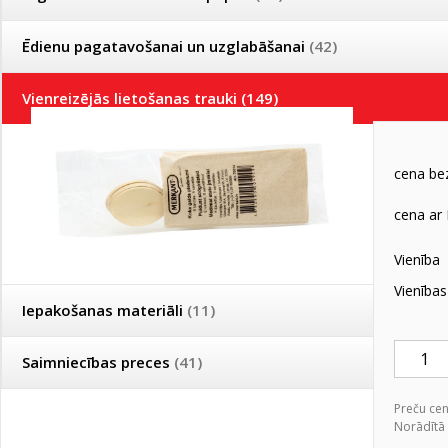
Koka K
komple
Ēdienu pagatavošanai un uzglabāšanai
(42)
kods:
70514
Vienreizējās lietošanas trauki
(149)
Piknika piederumi
(39)
cena b
ECO piknika piederumi
(33)
cena ar
HORECA trauki
(46)
HORECA ECO trauki
(31)
Vienība
Vienība
Iepakošanas materiāli
(11)
Saimniecības preces
(41)
Preču ce
Norādītā 