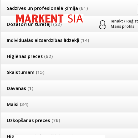
Sadzīves un profesionālā ķīmija
(61)
Ienākt / Reģis
Dozatori un turētāji
(52)
Mans profils
Individuālās aizsardzības līdzekļi
(14)
PRODUKTI
PAR MUMS
PIEGĀDE
Higiēnas preces
(62)
Mājsaimniecības un profesionālās uzkopšanas preču tirdzniecība
Skaistumam
(15)
Īpašas cenas un piegādes nosacījumi vairumtirgotājiem
Bezmaksas piegāde visā Latvijā pasūtījumiem no 50 eiro!
Dāvanas
(1)
Īpašas cenas un piegādes nosacījumi vairumtirgotājiem
Reģistrējies un saņem pastāvīgu atlaidi!
Maisi
(34)
ECO piknika piederumi
Uzkopšanas preces
(76)
Produkti
»
Vienreizējās lietošanas trauki
»
ECO piknika piederumi
Higiēnas un industriālais papīrs
(87)