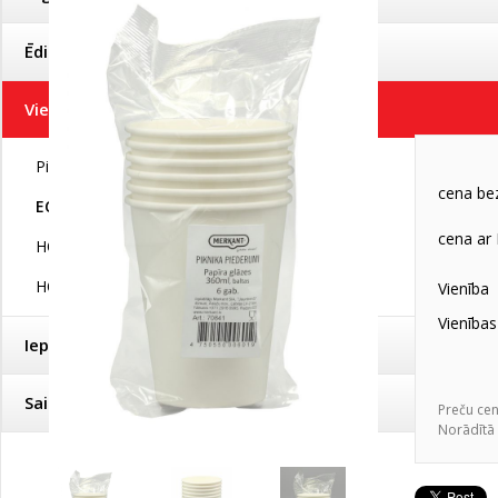
Papīra
baltas 
Ēdienu pagatavošanai un uzglabāšanai
(42)
kods:
70841
Vienreizējās lietošanas trauki
(149)
Piknika piederumi
(39)
cena b
ECO piknika piederumi
(33)
cena ar
HORECA trauki
(46)
HORECA ECO trauki
(31)
Vienība
Vienība
Iepakošanas materiāli
(11)
Saimniecības preces
(41)
Preču ce
Norādītā 