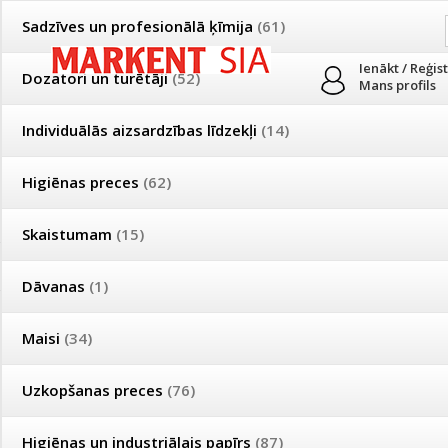
Sadzīves un profesionālā ķīmija
(61)
Ienākt / Reģis
Dozatori un turētāji
(52)
Mans profils
Individuālās aizsardzības līdzekļi
(14)
PRODUKTI
PAR MUMS
PIEGĀDE
Higiēnas preces
(62)
Mājsaimniecības un profesionālās uzkopšanas preču tirdzniecība
Skaistumam
(15)
Īpašas cenas un piegādes nosacījumi vairumtirgotājiem
Bezmaksas piegāde visā Latvijā pasūtījumiem no 50 eiro!
Dāvanas
(1)
Īpašas cenas un piegādes nosacījumi vairumtirgotājiem
Reģistrējies un saņem pastāvīgu atlaidi!
Maisi
(34)
Piegāde
Uzkopšanas preces
(76)
Nodrošinām preču piegādi visā Latvijā 2-5
Higiēnas un industriālais papīrs
(87)