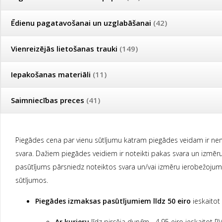
Piegādāsim preces uz jebkuru Jūsu norādīto adresi Latvijā. Piegā
Ēdienu pagatavošanai un uzglabāšanai
noformēšanas laikā izvēlētajam piegādes veidam
(42)
darba dienās, 
Minimālais pasūtījums 20 eiro ieskaitot PVN;
Vienreizējās lietošanas trauki
(149)
Bezmaksas piegāde
visā Latvijā pasūtījumiem
virs 50 eir
Iepakošanas materiāli
(11)
Bezmaksas saņemšana
mūsu birojā (darba laiks no 9:00
SIA, „Jauntrenči”, Eimuri, Ādažu novads, LV-2164, Latvija.
Saimniecības preces
(41)
Piegādes cena par vienu sūtījumu katram piegādes veidam ir nem
svara. Dažiem piegādes veidiem ir noteikti pakas svara un izmēru
pasūtījums pārsniedz noteiktos svara un/vai izmēru ierobežojumus
sūtījumos.
Piegādes izmaksas
pasūtījumiem līdz 50 eiro
ieskaitot
Ar kurjeru
līdz pircēja durvīm - 4.95 eiro ieskaitot P