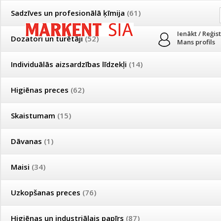
Sadzīves un profesionālā ķīmija
(61)
Ienākt / Reģis
Dozatori un turētāji
(52)
Mans profils
Individuālās aizsardzības līdzekļi
(14)
PRODUKTI
PAR MUMS
PIEGĀDE
Higiēnas preces
(62)
Mājsaimniecības un profesionālās uzkopšanas preču tirdzniecība
Skaistumam
(15)
Īpašas cenas un piegādes nosacījumi vairumtirgotājiem
Bezmaksas piegāde visā Latvijā pasūtījumiem no 50 eiro!
Dāvanas
(1)
Īpašas cenas un piegādes nosacījumi vairumtirgotājiem
Reģistrējies un saņem pastāvīgu atlaidi!
Maisi
(34)
Uzkopšanas preces
(76)
Sadzīves un
Dozatori un
Individuālās
Higiē
profesionālā
turētāji
aizsardzības
prec
Higiēnas un industriālais papīrs
(87)