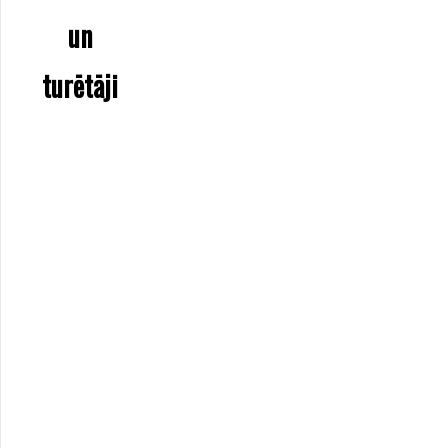
un
turētāji