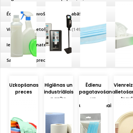
ķīmija
līdzekļi
Ēdienu pagatavošanai un uzglabāšanai
(42)
Vienreizējās lietošanas trauki
(149)
Iepakošanas materiāli
(11)
Saimniecības preces
(41)
Uzkopšanas
Higiēnas un
Ēdienu
Vienreiz
preces
industriālais
pagatavošanai
lietoš
papīrs
un
trauk
uzglabāšanai